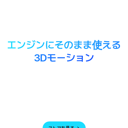
検索から適用まで、わずか
3分
エンジンにそのまま使える
3Dモーション
XSTAGEは高品質で多様な3Dモーションを提供するライブ
ラリです。
100+
1.5K+
8.08K
+
月間アップロード
アクティブユーザー
モーション